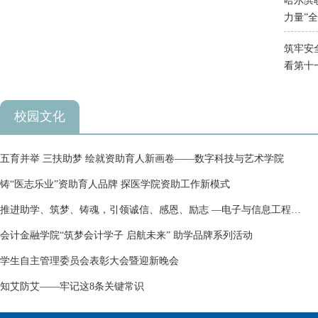
哈尔滨职业技术大
力量”全
筑牢安全防线 青春与祖国同
看第十一
校园文化
五育并举 三扶助梦 绘就资助育人新画卷——数字科技与艺术学院
铸“医志乐业”资助育人品牌 探医学院资助工作新模式
推进助学、筑梦、铸魂，引领诚信、感恩、励志 —电子与信息工程
学...
会计金融学院“筑梦会计学子 启航未来” 助学品牌系列活动
学生自主管理委员会表彰大会暨迎新晚会
知艾防艾——牢记这8条关键常识