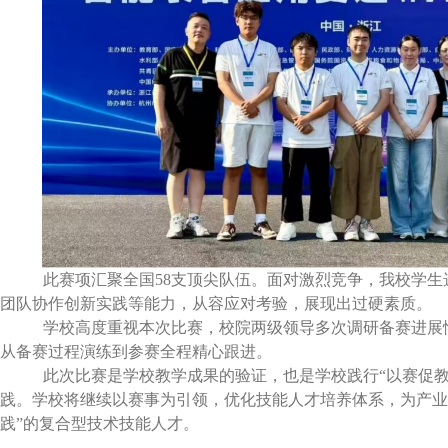
此赛项汇聚全国
58
支顶尖队伍。面对激烈竞争，我校学生
团队协作创新实践等能力，从容应对考验，展现出过硬素质。
学校高度重视本次比赛，校院两级领导多次调研备赛进展
从备赛过程演练到参赛全程精心跟进。
此次比赛是学校教学成果的验证，也是学校践行“以赛促教
践。学校将继续以赛事为引领，优化技能人才培养体系，为产业
践”的复合型技术技能人才。