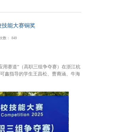
校技能大赛铜奖
次数：
849
应用赛道”（高职三组争夺赛）在浙江杭
可鑫指导的学生王昌松、曹裔涵、牛海