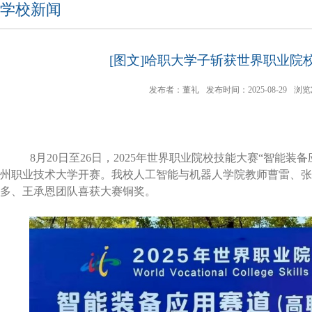
学校新闻
[图文]哈职大学子斩获世界职业院
发布者：董礼
发布时间：2025-08-29
浏览
8
月
20
日至
26
日，
2025
年世界职业院校技能大赛“智能装备
州职业技术大学开赛。我校人工智能与机器人学院教师曹雷、张
多、王承恩团队喜获大赛铜奖。