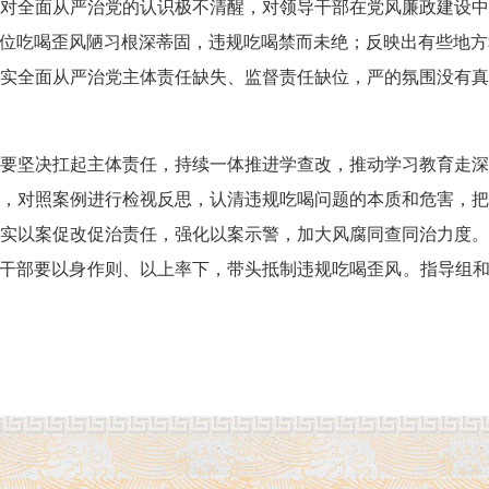
对全面从严治党的认识极不清醒，对领导干部在党风廉政建设中
单位吃喝歪风陋习根深蒂固，违规吃喝禁而未绝；反映出有些地
实全面从严治党主体责任缺失、监督责任缺位，严的氛围没有真
坚决扛起主体责任，持续一体推进学查改，推动学习教育走深
，对照案例进行检视反思，认清违规吃喝问题的本质和危害，把
实以案促改促治责任，强化以案示警，加大风腐同查同治力度。
导干部要以身作则、以上率下，带头抵制违规吃喝歪风。指导组和