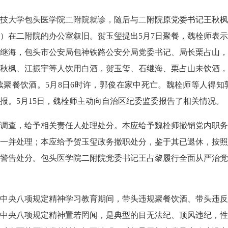
技大学包头医学院二附院就诊，随后与二附院原党委书记王秋枫
）在二附院的办公室叙旧。贺玉玺提出5月7日聚餐，魏栓师表示
继海，包头市公安局包神铁路公安分局党委书记、局长栗占山，
秋枫、江振宇等人饮用白酒，贺玉玺、石继海、栗占山未饮酒，
聚餐饮酒。5月8日6时许，郭俊在家中死亡。魏栓师等人得知
报。5月15日，魏栓师主动向自治区纪委监委报告了相关情况。
查，给予相关责任人处理处分。本应给予魏栓师撤销党内职务
一并处理；本应给予贺玉玺政务撤职处分，鉴于其已退休，按照
警告处分。包头医学院二附院党委书记王占黎履行全面从严治党
央八项规定精神学习教育期间，带头违规聚餐饮酒、带头违反
中央八项规定精神置若罔闻，是典型的目无法纪、顶风违纪，性