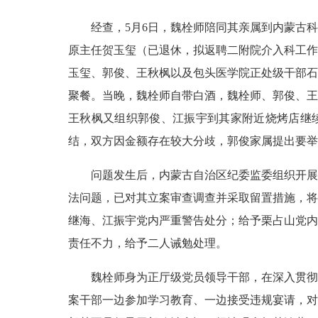
经查，5月6日，魏栓师陪同其亲属到内蒙古科
原主任贺玉玺（已退休，拟返聘二附院介入科工作
玉玺、郭俊、王秋枫以及包头医学院正处级干部石
聚餐。当晚，魏栓师自带白酒，魏栓师、郭俊、王
王秋枫又组织郭俊、江振宇到其家附近烧烤店继续
结，双方因金额存在较大分歧，郭俊家属提出要举
问题发生后，内蒙古自治区纪委监委组织开展调
法问题，已对其立案审查调查并采取留置措施，将
继海、江振宇党内严重警告处分；给予栗占山党内
责任不力，给予二人诫勉处理。
魏栓师身为正厅级党员领导干部，在深入贯彻中
案干部一边参加学习教育、一边接受违规宴请，对