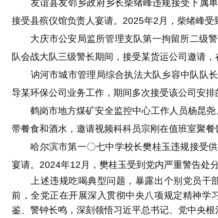
友谊县友邻乡政府乡长柴绪峰违规接受下属单位宴
接受县殡仪馆负责人宴请。2025年2月，柴绪峰
大庆市公安局监所管理支队第一拘留所二级警长孙
队会战大队三级警长期间，接受某货运公司邀请，在
讷河市城市管理局综合执法大队乡容中队队长刘志
导某环保公司业务工作，期间多次接受该公司安排的
鹤岗市地方煤矿安全监控中心工作人员杨昆尧、宗
带餐食和酒水，邀请视频科科员宗刚在值班室聚餐饮
哈尔滨市第一〇七中学校长樊桂玉违规接受供餐企
宴请。2024年12月，樊桂玉受到党内严重警告处
上述违规吃喝典型问题，暴露出个别党员干部
前，全党正在开展深入贯彻中央八项规定精神学
鉴、警钟长鸣，深刻领悟习近平总书记、党中央根