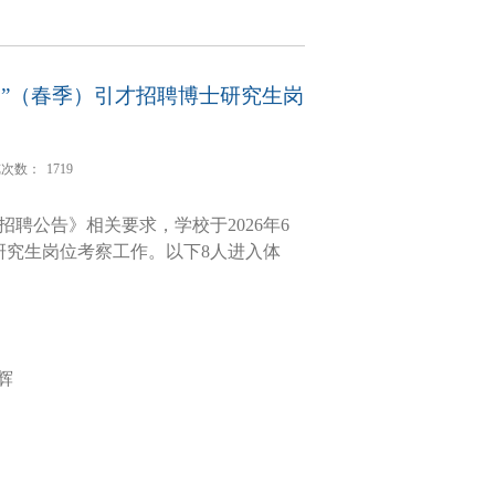
周”（春季）引才招聘博士研究生岗
览次数：
1719
招聘公告》
相关要求
，学校于
2
02
6
年
6
研究生岗位
考察
工作。以下
8
人进入
体
辉