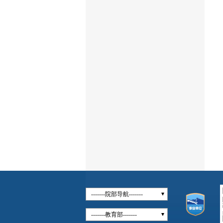
-------院部导航-------
-------教育部-------