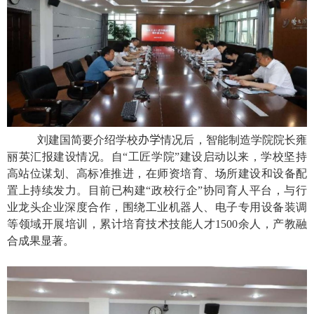
刘建国简要介绍学校
办学
情况后，智能制造学院院长雍
丽英汇报建设情况。自“工匠学院”建设启动以来，学校坚持
高站位谋划、高标准推进，在师资培育、场所建设和设备配
置上持续发力。目前已构建“政校行企”协同育人平台，与行
业龙头企业深度合作，围绕工业机器人、电子专用设备装调
等领域开展培训，累计培育技术技能人才
1500
余人，产教融
合成果显著。