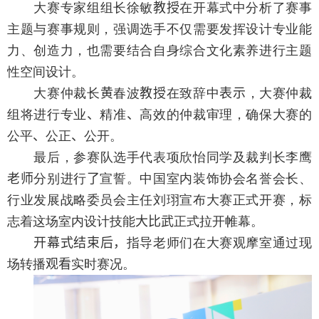
大赛专家组组长徐敏
教授
在开幕式中分析了赛事
主题与赛事规则，强调选手不仅需要发挥设计专业能
力、创造力，也需要结合自身综合文化素养进行主题
性空间设计。
大赛仲裁长
黄
春波
教授
在致辞中
表示
，大赛仲裁
组将进行专业
、
精准
、
高效的仲裁审理，确保大赛的
公平
、
公正
、
公开。
最后，参赛队选手代表项欣怡同学及裁判长李鹰
老师
分别进行
了
宣誓。中国室内装饰协会名誉会长、
行业发展战略委员会主任刘珝宣布大赛正式开赛，标
志着这场室内设计技能
大比武
正式拉开帷幕。
开幕式结束后，
指导老师们在大赛观摩室通过现
场转播
观看
实时赛况。