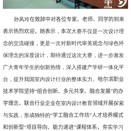
孙凤玲
在致辞中
对各位专家、老师、同学的到来
表示热烈欢迎，她
表示
，
本次
大赛不仅是一次设计理
念的交流碰撞，更是一次对新时代审美观念与绿色环
保理念的深度设计，期待通过这次大赛，进一步激发
广大青年学生的创新热情，深入搭建产学研一体化平
台，提升我国室内设计行业的整体实力。
哈尔滨职业
技术学院坚持“组合创新、多元共享、融合发展”的办
学理念，联合行业企业在
室内设计教育
领域开展
探索
与实践，形成独特的
“学工融合工作坊”人才培养
模式
和创新型“
项目导向、能力递进”课程体系，
夯实
学习