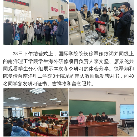
日下午结营式上，国际学院院长徐翠娟致词并同线上
28
的南洋理工学院学生海外研修项目负责人李文坚、廖景伦共
同观看学生分小组展示本次冬令研习的体会分享。徐翠娟和
陈曼倩向南洋理工学院
个院系的带队教师颁发感谢书，向
3
40
名同学颁发研习证书、吉祥物和留念照片。