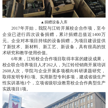
▲
捐赠设备入库
2
017
年开始，我院与江铃开展校企合作项，至今
企业已进行四次设备捐赠，累计捐赠总值近
14
00
万
元。企业对本项目持续的设备捐赠，为项目建设提供
了新技术、新材料、新工艺、新设备，具有很高的技
术研究和教学使用价值。
6
年来，江铃校企合作项目取得丰富的建设成果，
校企联合培养项目人才
262
人，为江铃经销商开展培训
2608
人次，学院与企业开展多项横向科研课题研究，
取得发明专利
1
项、实用新型专利多项，建成省级生产
性实训基地
1
个，立项省级职业教育校企合作典型生产
实践项目
1
项。