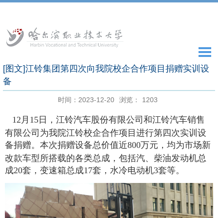
[图文]江铃集团第四次向我院校企合作项目捐赠实训设
备
时间：2023-12-20
浏览：
1203
1
2
月
1
5
日，
江铃汽车股份有限公司和江铃汽车销售
有限公司为我院江铃校企合作项目进行第四次实训设
备捐赠。本次捐赠设备总价值近
8
00
万元，均为市场新
改款车型所搭载的各类总成，包括汽、柴油发动机总
成
2
0
套，变速箱总成
1
7
套，水冷电动机
3
套等。