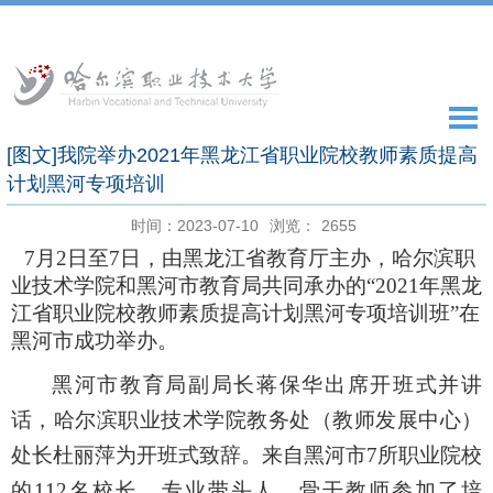
[图文]我院举办2021年黑龙江省职业院校教师素质提高
计划黑河专项培训
时间：2023-07-10
浏览：
2655
7
月
2
日至
7
日，由黑龙江省教育厅主办，哈尔滨职
业技术学院和黑河市教育局共同承办的“
2021
年
黑龙
江省职业院校教师素质提高计划
黑河专项培训班
”
在
黑河市成功举办。
黑河市教育局副局长蒋保华
出席开班式并讲
话，
哈尔滨职业技术学院教务处（教师发展中心）
处长杜丽萍为开班式
致辞。来自黑河市
7
所
职业院校
的
112
名校长、专业带头人、骨干教师
参加了培