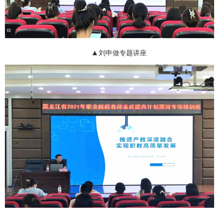
▲
刘申做专题讲座