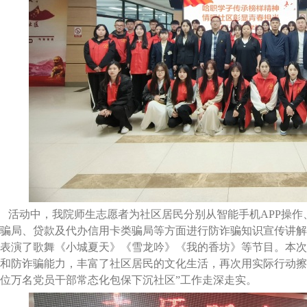
活动中，我院师生志愿者为社区居民分别从智能手机APP操作
骗局、贷款及代办信用卡类骗局等方面进行防诈骗知识宣传讲解
表演了歌舞《小城夏天》《雪龙吟》《我的香坊》等节目。本次
和防诈骗能力，丰富了社区居民的文化生活，再次用实际行动擦
位万名党员干部常态化包保下沉社区”工作走深走实。