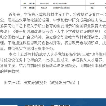
近年来，
学院
高度重视教材建设工作，将教材建设看作一
念，展示高水平院校建设成果、学术和教学研究成果的标志性工
落实习近平总书记关于职业教育的重要指示和全国职业教育大会
办法》《关于加强和改进新形势下大中小学教材建设的意见》《
和全国教材工作会议精神，建立健全职业教育教材管理制度，规
理。不断加强课程思政特色教材开发，将思政元素与知识点、技
量，贯彻落实立德树人根本任务。
本次
十五部
教材
的
成功入选是
我院
积极实施“三教”改革取
培优建设任务中取得的又一
批
标志性成果。
学院
将
从人才培养、
角度出发，结合当前职业教育改革与发展趋势，面向职业本科教
的特色教材。
图文
|
王越
、
田文涛
[
教务处（教师发展中心）
]