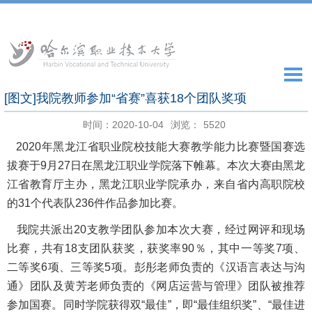
[图文]我院教师参加“省赛”喜获18个团队奖项
时间：2020-10-04
浏览：
5520
2020年黑龙江省职业院校技能大赛教学能力比赛暨国赛选
拔赛于9月27日在黑龙江职业学院落下帷幕。本次大赛由黑龙
江省教育厅主办，黑龙江职业学院承办，来自省内高职院校
的31个代表队236件作品参加比赛。
我院共派出20支教学团队参加本次大赛，经过网评和现场
比赛，共有18支团队获奖，获奖率90％，其中一等奖7项、
二等奖6项、三等奖5项。彭彤老师负责的《汉语言表达与沟
通》团队及黄芳老师负责的《网店运营与管理》团队被推荐
参加国赛。同时学院获得双“最佳”，即“最佳组织奖”、“最佳进