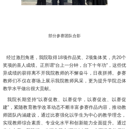
部分参赛团队合影
经过激烈角逐，我院取得18项作品奖、2项集体奖，共20个
奖项的喜人成绩。正所谓“台上一分钟，台下十年功”，这些优
异成绩的获得离不开我院教师的不懈奋斗，日夜拼搏。参赛
教师们不仅在赛场上展示我院教师风采，更为提升学院总体
教学水平做出很大贡献。
我院长期坚持“以赛促教、以赛促学，以赛促改、以赛促
建”，紧随教育教学改革动态不断丰富参赛作品内容，推动教
师团队内涵建设，通过比赛强化以学生为中心的教学理念，
实现教师综合素质、专业化水平和创新能力全面提升。通过